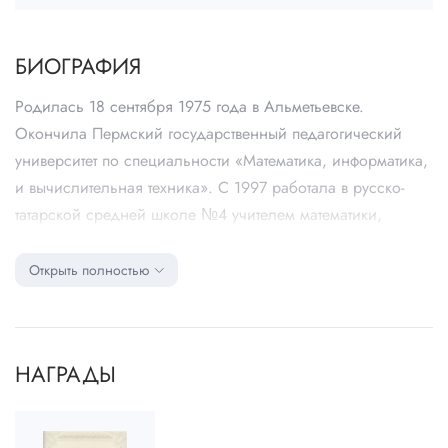
БИОГРАФИЯ
Родилась 18 сентября 1975 года в Альметьевске.
Окончила Пермский государственный педагогический
университет по специальности «Математика, информатика,
и вычислительная техника». С 1997 работала в русско-
татарской средней школе №4 учителем математики,
заместителем директора по учебно-воспитательной работе.
С 2010 года преподает математику в ЧОУ СШ №23
Открыть полностью
«Менеджер».
НАГРАДЫ